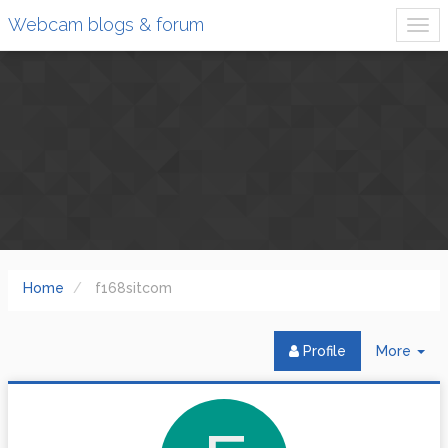
Webcam blogs & forum
Home
f168sitcom
Tog
Profile
More
Dr