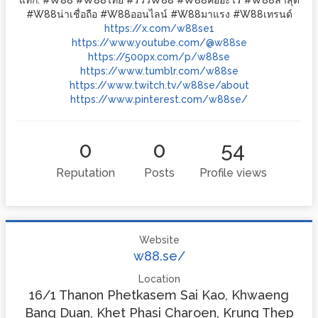
แท็ก: #W88 #W88ไทย #รีวิวW88 #W88คืออะไร #W88ล่าสุด
#W88น่าเชื่อถือ #W88ออนไลน์ #W88มาแรง #W88เทรนด์
https://x.com/w88se1
https://www.youtube.com/@w88se
https://500px.com/p/w88se
https://www.tumblr.com/w88se
https://www.twitch.tv/w88se/about
https://www.pinterest.com/w88se/
0
0
54
Reputation
Posts
Profile views
Website
w88.se/
Location
16/1 Thanon Phetkasem Sai Kao, Khwaeng
Bang Duan, Khet Phasi Charoen, Krung Thep