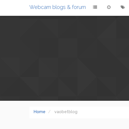
Webcam blogs & forum
Home
vaobetblog