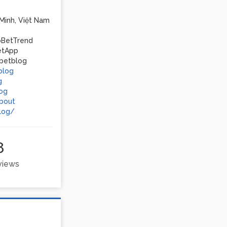
 Minh, Việt Nam
oBetTrend
etApp
betblog
blog
g
og
about
log/
8
 views