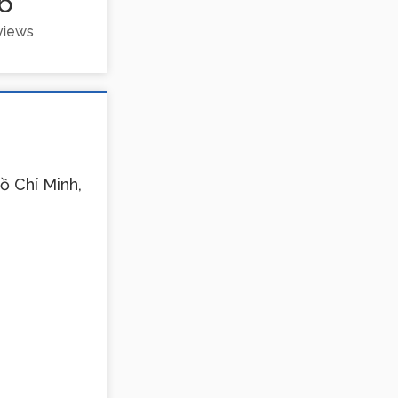
6
 views
ồ Chí Minh,