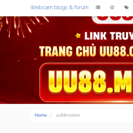
Webcam blogs & forum
Home
uu88mobile