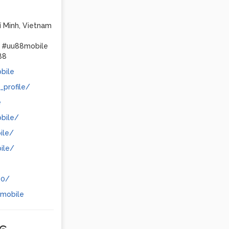
hí Minh, Vietnam
8 #uu88mobile
88
bile
profile/
e
bile/
ile/
ile/
90/
8mobile