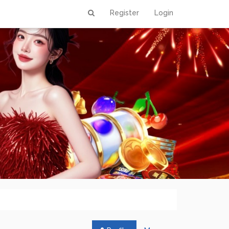
Register
Login