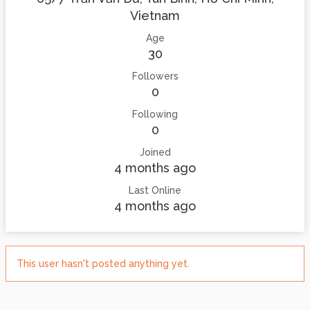
Vietnam
Age
30
Followers
0
Following
0
Joined
4 months ago
Last Online
4 months ago
This user hasn't posted anything yet.