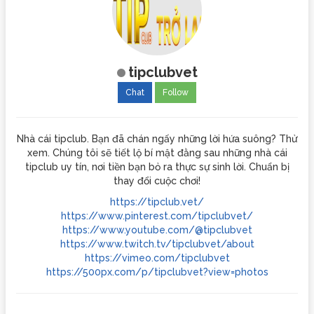
tipclubvet
Chat
Follow
Nhà cái tipclub. Bạn đã chán ngấy những lời hứa suông? Thử
xem. Chúng tôi sẽ tiết lộ bí mật đằng sau những nhà cái
tipclub uy tín, nơi tiền bạn bỏ ra thực sự sinh lời. Chuẩn bị
thay đổi cuộc chơi!
https://tipclub.vet/
https://www.pinterest.com/tipclubvet/
https://www.youtube.com/@tipclubvet
https://www.twitch.tv/tipclubvet/about
https://vimeo.com/tipclubvet
https://500px.com/p/tipclubvet?view=photos