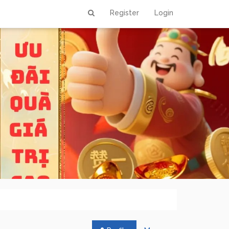
Register
Login