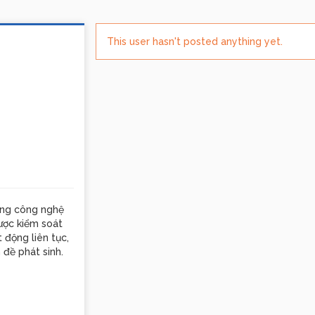
This user hasn't posted anything yet.
ống công nghệ
được kiểm soát
 động liên tục,
 đề phát sinh.