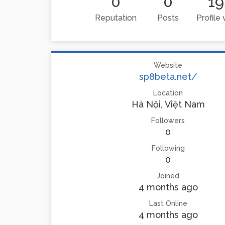
0
0
19
Reputation
Posts
Profile
Website
sp8beta.net/
Location
Hà Nội, Việt Nam
Followers
0
Following
0
Joined
4 months ago
Last Online
4 months ago