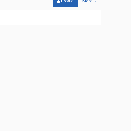
Toggle
Profile
More
Dropdown