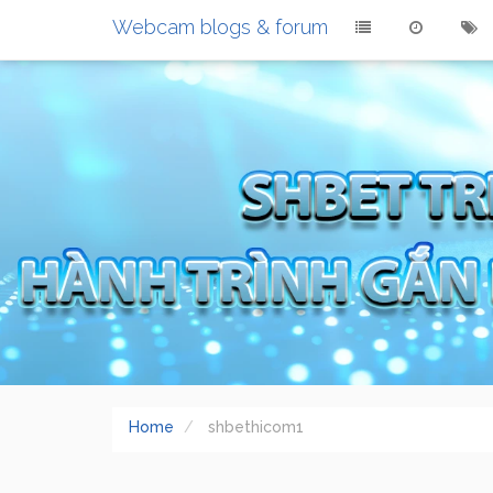
Webcam blogs & forum
Home
shbethicom1