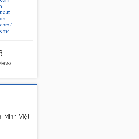
vcom
m
about
com
vcom/
com/
6
 views
í Minh, Việt