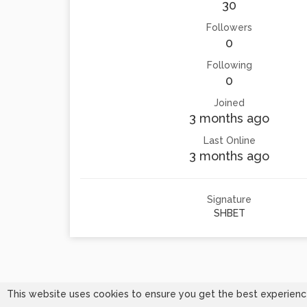
30
Followers
0
Following
0
Joined
3 months ago
Last Online
3 months ago
Signature
SHBET
This website uses cookies to ensure you get the best experien