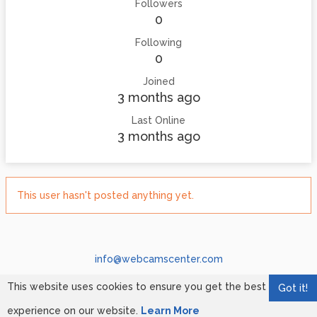
Followers
0
Following
0
Joined
3 months ago
Last Online
3 months ago
This user hasn't posted anything yet.
info@webcamscenter.com
This website uses cookies to ensure you get the best
Got it!
experience on our website.
Learn More