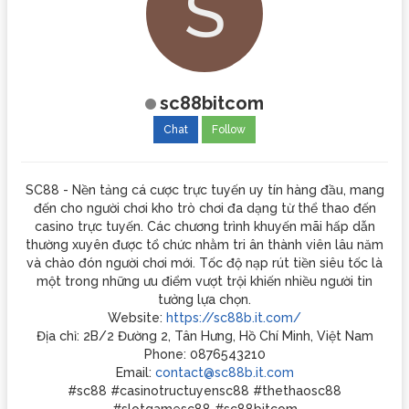
S
sc88bitcom
Chat
Follow
SC88 - Nền tảng cá cược trực tuyến uy tín hàng đầu, mang
đến cho người chơi kho trò chơi đa dạng từ thể thao đến
casino trực tuyến. Các chương trình khuyến mãi hấp dẫn
thường xuyên được tổ chức nhằm tri ân thành viên lâu năm
và chào đón người chơi mới. Tốc độ nạp rút tiền siêu tốc là
một trong những ưu điểm vượt trội khiến nhiều người tin
tưởng lựa chọn.
Website:
https://sc88b.it.com/
Địa chỉ: 2B/2 Đường 2, Tân Hưng, Hồ Chí Minh, Việt Nam
Phone: 0876543210
Email:
contact@sc88b.it.com
#sc88 #casinotructuyensc88 #thethaosc88