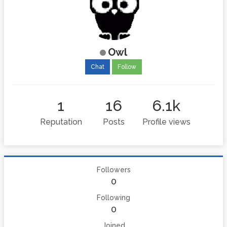
Owl
Chat
Follow
1
16
6.1k
Reputation
Posts
Profile views
Followers
0
Following
0
Joined