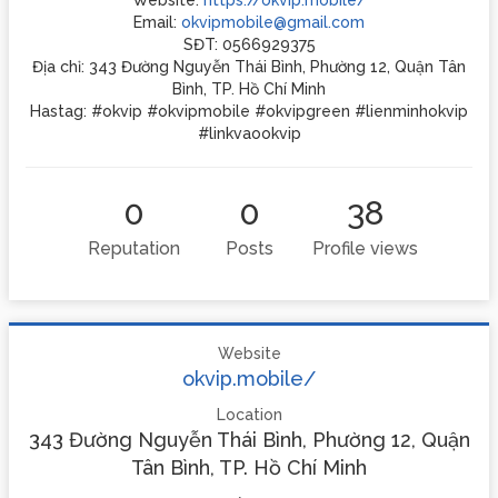
Website:
https://okvip.mobile/
Email:
okvipmobile@gmail.com
SĐT: 0566929375
Địa chỉ: 343 Đường Nguyễn Thái Bình, Phường 12, Quận Tân
Bình, TP. Hồ Chí Minh
Hastag: #okvip #okvipmobile #okvipgreen #lienminhokvip
#linkvaookvip
0
0
38
Reputation
Posts
Profile views
Website
okvip.mobile/
Location
343 Đường Nguyễn Thái Bình, Phường 12, Quận
Tân Bình, TP. Hồ Chí Minh