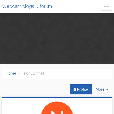
Webcam blogs & forum
Home
nohuwinnet
Tog
Profile
More
Dr