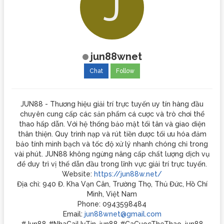
J
jun88wnet
Chat
Follow
JUN88 - Thương hiệu giải trí trực tuyến uy tín hàng đầu
chuyên cung cấp các sản phẩm cá cược và trò chơi thể
thao hấp dẫn. Với hệ thống bảo mật tối tân và giao diện
thân thiện. Quy trình nạp và rút tiền được tối ưu hóa đảm
bảo tính minh bạch và tốc độ xử lý nhanh chóng chỉ trong
vài phút. JUN88 không ngừng nâng cấp chất lượng dịch vụ
để duy trì vị thế dẫn đầu trong lĩnh vực giải trí trực tuyến.
Website:
https://jun88w.net/
Địa chỉ: 940 Đ. Kha Vạn Cân, Trường Thọ, Thủ Đức, Hồ Chí
Minh, Việt Nam
Phone: 0943598484
Email:
jun88wnet@gmail.com