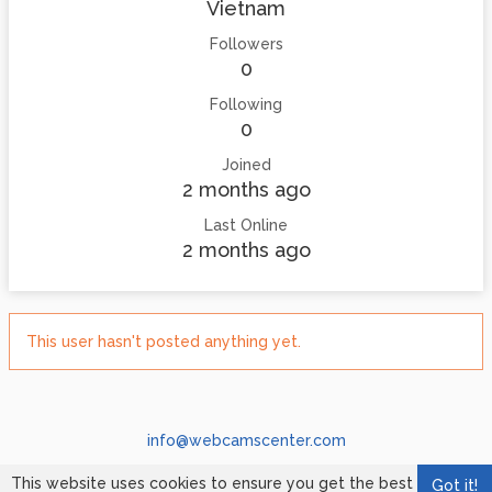
Vietnam
Followers
0
Following
0
Joined
2 months ago
Last Online
2 months ago
This user hasn't posted anything yet.
info@webcamscenter.com
This website uses cookies to ensure you get the best
Got it!