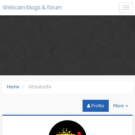
Webcam blogs & forum
Home
hitclub1life
Tog
Profile
More
Dr