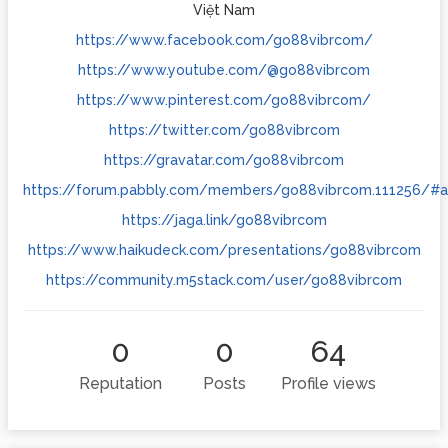
Việt Nam
https://www.facebook.com/go88vibrcom/
https://www.youtube.com/@go88vibrcom
https://www.pinterest.com/go88vibrcom/
https://twitter.com/go88vibrcom
https://gravatar.com/go88vibrcom
https://forum.pabbly.com/members/go88vibrcom.111256/#
https://jaga.link/go88vibrcom
https://www.haikudeck.com/presentations/go88vibrcom
https://community.m5stack.com/user/go88vibrcom
0
0
64
Reputation
Posts
Profile views