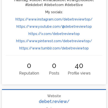
Hashtag: #debet #nhacaidebet #trangchudebet
#linkdebet #debetcom #debetlive
My socials:
https://www.instagram.com/debetreviewtop/
https://www.youtube.com/@debetreviewtop
https://x.com/debetreviewtop
https://www.pinterest.com/debetreviewtop/
https://www.tumblr.com/debetreviewtop
0
0
40
Reputation
Posts
Profile views
Website
debet.review/