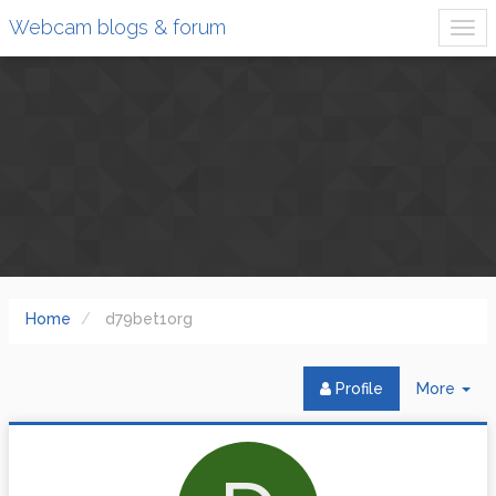
Webcam blogs & forum
Home
d79bet1org
Tog
Profile
More
Dr