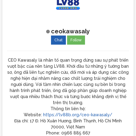
ceokawasaly
Chat
Follow
CEO Kawasaly là nhân tố quan trọng đứng sau sự phát triển
vượt bậc của nền tảng LV88. Khởi đầu từ những ý tưởng ban
sơ, ông đã liên tục nghiên cứu, đổi mới và áp dụng các công
nghệ hiện đại nhằm nâng cao chất lượng trải nghiệm cho
người dùng. Với tầm nhìn chiến lược cùng sự bền bỉ trong
hành trình phát triển, ông đã góp phần giúp doanh nghiệp
vượt qua nhiều thách thức và từng bước khẳng định vị thế
trên thị trường.
Thông tin liên hệ:
Website:
https://lv88b.org/ceo-kawasaly/
Địa chỉ: 17 Đ. Hồ Xuân Hương, Bình Thạnh, Hồ Chí Minh
70000, Việt Nam
Phone: 0966 885 667