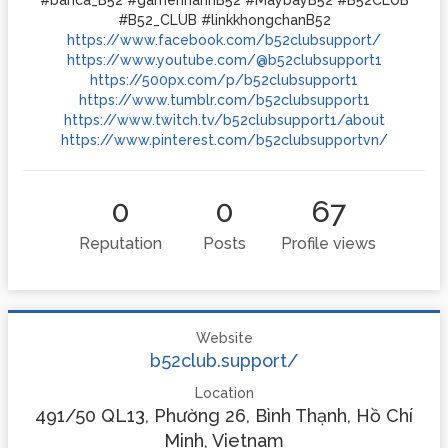
#banca_B52 #gamenhanhB52 #MaybayB52 #B52CLUB
#B52_CLUB #linkkhongchanB52
https://www.facebook.com/b52clubsupport/
https://www.youtube.com/@b52clubsupport1
https://500px.com/p/b52clubsupport1
https://www.tumblr.com/b52clubsupport1
https://www.twitch.tv/b52clubsupport1/about
https://www.pinterest.com/b52clubsupportvn/
0
0
67
Reputation
Posts
Profile views
Website
b52club.support/
Location
491/50 QL13, Phường 26, Bình Thạnh, Hồ Chí
Minh, Vietnam