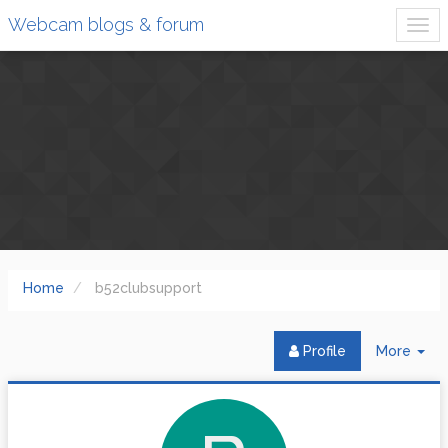
Webcam blogs & forum
Home
b52clubsupport
Tog
Profile
More
Dr