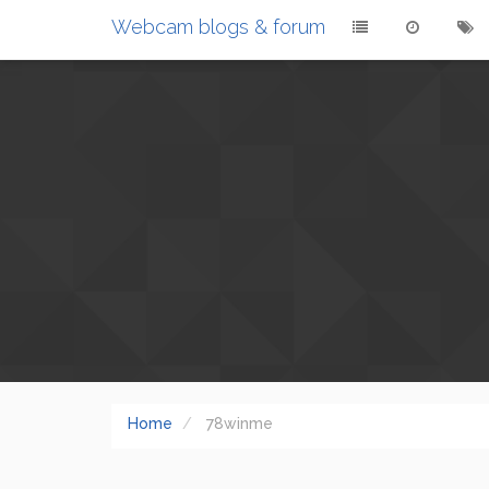
Webcam blogs & forum
Home
78winme