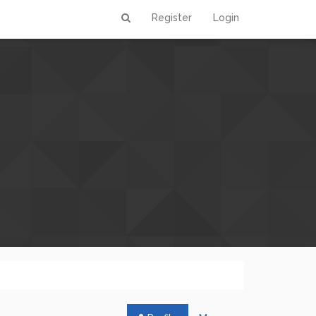
Register
Login