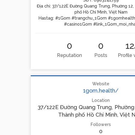
SĐT: 0983142759
Địa chỉ: 37/122E Đường Quang Trung, Phường 12
phố Hồ Chí Minh, Việt Nam
Hastag: #1Gom #trangchu_1Gom #1gomheal
#casino1Gom #link_1Gom_moi_nh
0
0
12
Reputation
Posts
Profile
Website
1gom.health/
Location
37/122E Đường Quang Trung, Phường 
Thành phố Hồ Chí Minh, Việt
Followers
0