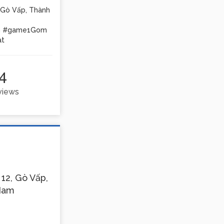
, Gò Vấp, Thành
th #game1Gom
at
4
 views
12, Gò Vấp,
 Nam