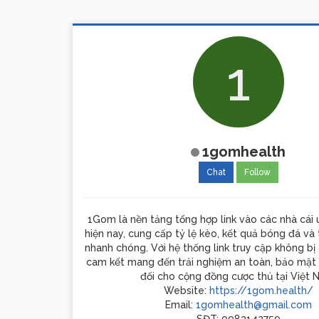
1
1gomhealth
Chat
Follow
1Gom là nền tảng tổng hợp link vào các nhà cái 
hiện nay, cung cấp tỷ lệ kèo, kết quả bóng đá và 
nhanh chóng. Với hệ thống link truy cập không bị
cam kết mang đến trải nghiệm an toàn, bảo mật 
đối cho cộng đồng cược thủ tại Việt 
Website:
https://1gom.health/
Email:
1gomhealth@gmail.com