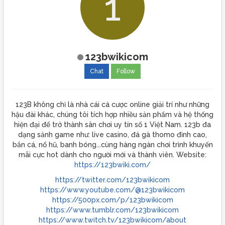
1
123bwikicom
Chat
Follow
123B không chỉ là nhà cái cá cược online giải trí như những
hậu đài khác, chúng tôi tích hợp nhiều sản phẩm và hệ thống
hiện đại để trở thành sân chơi uy tín số 1 Việt Nam. 123b đa
dạng sảnh game như: live casino, đá gà thomo đỉnh cao,
bắn cá, nổ hũ, banh bóng...cùng hàng ngàn chơi trình khuyến
mãi cực hot dành cho người mới và thành viên. Website:
https://123bwiki.com/
https://twitter.com/123bwikicom
https://www.youtube.com/@123bwikicom
https://500px.com/p/123bwikicom
https://www.tumblr.com/123bwikicom
https://www.twitch.tv/123bwikicom/about