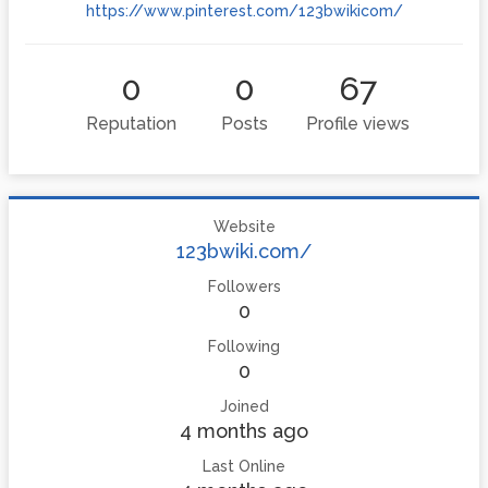
https://www.pinterest.com/123bwikicom/
0
0
67
Reputation
Posts
Profile views
Website
123bwiki.com/
Followers
0
Following
0
Joined
4 months ago
Last Online