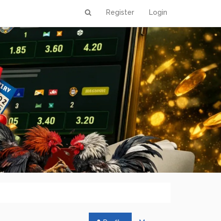
Register
Login