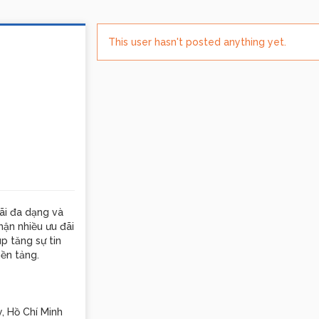
This user hasn't posted anything yet.
ãi đa dạng và
hận nhiều ưu đãi
p tăng sự tin
nền tảng.
y, Hồ Chí Minh