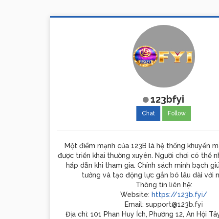
123bfyi
Chat
Follow
Một điểm mạnh của 123B là hệ thống khuyến m
được triển khai thường xuyên. Người chơi có thể n
hấp dẫn khi tham gia. Chính sách minh bạch giú
tưởng và tạo động lực gắn bó lâu dài với 
Thông tin liên hệ:
Website:
https://123b.fyi/
Email: support@123b.fyi
Địa chỉ: 101 Phan Huy Ích, Phường 12, An Hội Tâ