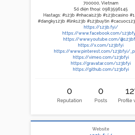
700000, Vietnam
Số điện thoại: 0983596145
Hastags: #123b #nhacai123b #123bcasino #
#dangky123b #link123b #123buytin #cacuoc123
https://123b.fyi/
https://www.facebook.com/123bfy
https://www.youtube.com/@123bf
https://x.com/123bfyi
https://www.pinterest.com/123bfyi/_pr
https://vimeo.com/123bfyi
https://gravatar.com/123bfyi
https://github.com/123bfyi
0
0
12
Reputation
Posts
Profile
Website