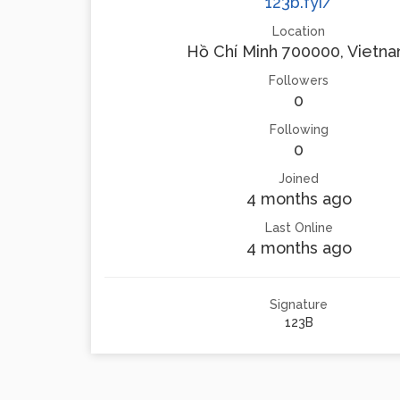
123b.fyi/
Location
Hồ Chí Minh 700000, Vietn
Followers
0
Following
0
Joined
4 months ago
Last Online
4 months ago
Signature
123B