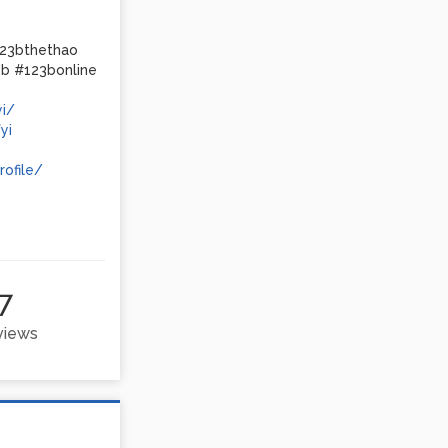
123bthethao
b #123bonline
i/
yi
ofile/
7
 views