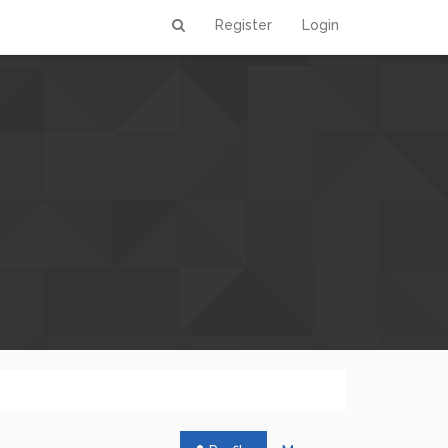
Register
Login