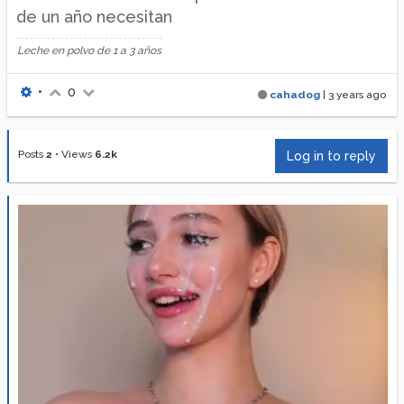
de un año necesitan
Leche en polvo de 1 a 3 años
•
0
cahadog
|
3 years ago
Posts
2
•
Views
6.2k
Log in to reply