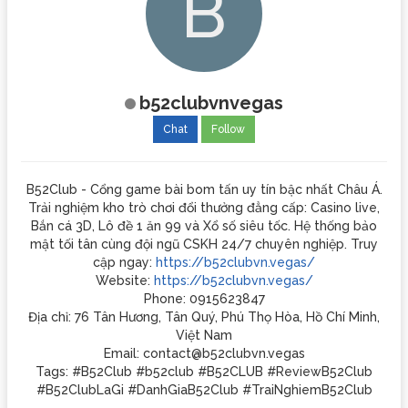
B
b52clubvnvegas
Chat
Follow
B52Club - Cổng game bài bom tấn uy tín bậc nhất Châu Á.
Trải nghiệm kho trò chơi đổi thưởng đẳng cấp: Casino live,
Bắn cá 3D, Lô đề 1 ăn 99 và Xổ số siêu tốc. Hệ thống bảo
mật tối tân cùng đội ngũ CSKH 24/7 chuyên nghiệp. Truy
cập ngay:
https://b52clubvn.vegas/
Website:
https://b52clubvn.vegas/
Phone: 0915623847
Địa chỉ: 76 Tân Hương, Tân Quý, Phú Thọ Hòa, Hồ Chí Minh,
Việt Nam
Email: contact@b52clubvn.vegas
Tags: #B52Club #b52club #B52CLUB #ReviewB52Club
#B52ClubLaGi #DanhGiaB52Club #TraiNghiemB52Club