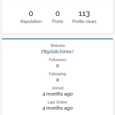
0
0
113
Reputation
Posts
Profile views
Website
789club.forex/
Followers
0
Following
0
Joined
4 months ago
Last Online
4 months ago