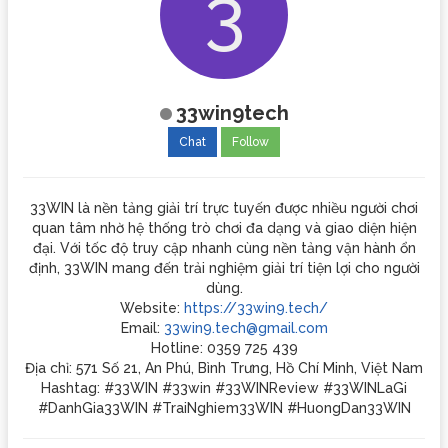
3
33win9tech
Chat
Follow
33WIN là nền tảng giải trí trực tuyến được nhiều người chơi
quan tâm nhờ hệ thống trò chơi đa dạng và giao diện hiện
đại. Với tốc độ truy cập nhanh cùng nền tảng vận hành ổn
định, 33WIN mang đến trải nghiệm giải trí tiện lợi cho người
dùng.
Website:
https://33win9.tech/
Email:
33win9.tech@gmail.com
Hotline: 0359 725 439
Địa chỉ: 571 Số 21, An Phú, Bình Trưng, Hồ Chí Minh, Việt Nam
Hashtag: #33WIN #33win #33WINReview #33WINLaGi
#DanhGia33WIN #TraiNghiem33WIN #HuongDan33WIN