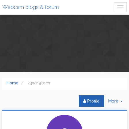
Webcam blogs & forum
Home
33win9tech
Tog
Profile
More
Dr