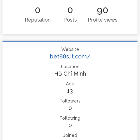
0
0
90
Reputation
Posts
Profile views
Website
bet88s.it.com/
Location
Hồ Chí Minh
Age
13
Followers
0
Following
0
Joined