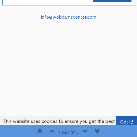
info@webcamscenter.com
This website uses cookies to ensure you get the best
Got it!
experience on our website.
Learn More
1 out of 1